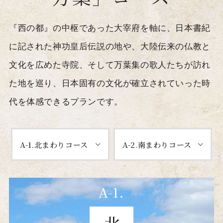
『西の都』の中枢であった大宰府を軸に、日本書紀
に記された神功皇后伝説の地や、
大陸伝来の仏教と
文化を広めた寺院、
そして万葉集の歌人たちが訪れ
た地を巡り、日本固有の文化が
確立されていった時
代を体感できるプランです。
A-1.北まわりコース
A-2.南まわりコース
A-1.