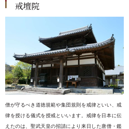
戒壇院
僧が守るべき道徳規範や集団規則を戒律といい、戒
律を授ける儀式を授戒といいます。戒律を日本に伝
えたのは、聖武天皇の招請により来日した唐僧・鑑