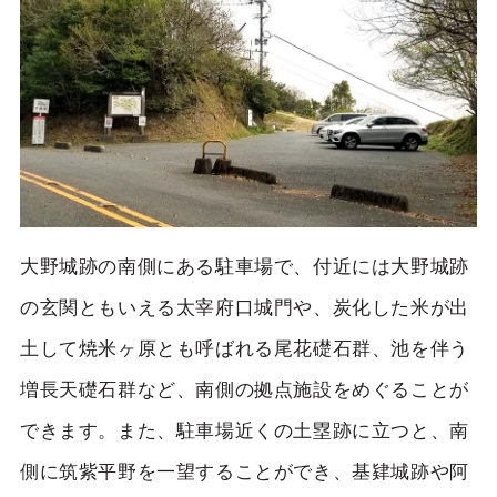
大野城跡の南側にある駐車場で、付近には大野城跡
の玄関ともいえる太宰府口城門や、炭化した米が出
土して焼米ヶ原とも呼ばれる尾花礎石群、池を伴う
増長天礎石群など、南側の拠点施設をめぐることが
できます。また、駐車場近くの土塁跡に立つと、南
側に筑紫平野を一望することができ、基肄城跡や阿