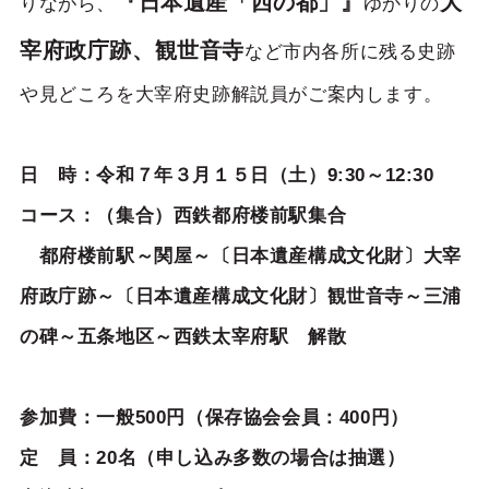
『日本遺産「西の都」』
大
りながら、
ゆかりの
宰府政庁跡、観世音寺
など市内各所に残る史跡
や見どころを大宰府史跡解説員がご案内します。
日 時：令和７年３月１５日（土）9:30～12:30
コース：（集合）西鉄都府楼前駅集合
都府楼前駅～関屋～〔日本遺産構成文化財〕大宰
府政庁跡～〔日本遺産構成文化財〕観世音寺～三浦
の碑～五条地区～西鉄太宰府駅 解散
参加費：一般500円（保存協会会員：400円）
定 員：20名（申し込み多数の場合は抽選）