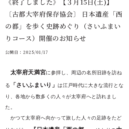
《終了しました》【３月15日(土)】
〔古都大宰府保存協会〕 日本遺産「西
の都」を歩く史跡めぐり（さいふまい
りコース）開催のお知らせ
公開日：
2025/01/17
太宰府天満宮
に参拝し、周辺の名所旧跡を訪ね
「さいふまいり」
る
は江戸時代に大きな流行とな
り、各地から数多くの人々が太宰府へと訪れまし
た。
かつて太宰府へ向かって旅した人々の足跡をたど