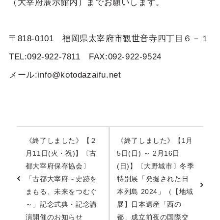
（大宰府展示館内）までお願いします。
〒818-0101 福岡県太宰府市観世音寺四丁目６－１
TEL:092-922-7811 FAX:092-922-9524
メール:info@kotodazaifu.net
《終了しました》【２
《終了しました》【1月
月11日(火・祝)】〔古
5日(日) ～ 2月16日
都大宰府保存協会〕
(日)】〔大野城市〕冬季
「古都大宰府～史跡を
特別展「発掘された日
まもる、未来をつむぐ
本列島 2024」（【地域
～」記念式典・記念講
展】日本遺産「西の
演開催のお知らせ
都」成立前夜の国際交