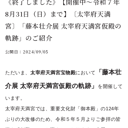
《終了しました》【開催中～令和７年
8月31日（日）まで】〔太宰府天満
宮〕「藤本壮介展 太宰府天満宮仮殿の
軌跡」のご紹介
公開日：
2024/09/05
「藤本壮
ただいま、
太宰府天満宮宝物殿
において
介展 太宰府天満宮仮殿の軌跡」
を開催して
います。
太宰府天満宮では、重要文化財「御本殿」の124年
ぶりの大改修のため、令和５年５月よりご参拝の皆